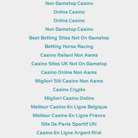
Non Gamstop Casino
Online Casino
Online Casino
Non Gamstop Casino
Best Betting Sites Not On Gamstop
Betting Horse Racing
Casino Italiani Non Aams
Casino Sites UK Not On Gamstop
Casino Online Non Aams
Migliori Siti Casino Non Aams
Casino Crypto
Migliori Casino Online
Meilleur Casino En Ligne Belgique
Meilleur Casino En Ligne France
Site De Paris Sportif Ufc
Casino En Ligne Argent Réel