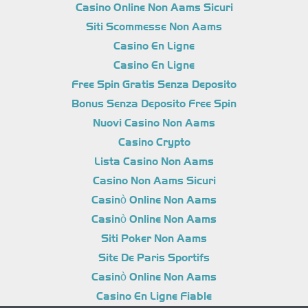
Casino Online Non Aams Sicuri
Siti Scommesse Non Aams
Casino En Ligne
Casino En Ligne
Free Spin Gratis Senza Deposito
Bonus Senza Deposito Free Spin
Nuovi Casino Non Aams
Casino Crypto
Lista Casino Non Aams
Casino Non Aams Sicuri
Casinò Online Non Aams
Casinò Online Non Aams
Siti Poker Non Aams
Site De Paris Sportifs
Casinò Online Non Aams
Casino En Ligne Fiable