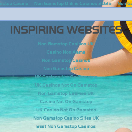
mstop Casino
Non Gamstop Online Casinos 2025
Non G
INSPIRING WEBSITES
Non Gamstop Casinos UK
Casino Non Aams
Non Gamstop Casinos
Non Gamstop Casino
UK Casinos Not On Gamstop
UK Casinos Not On Gamstop
Non Gamstop Casinos UK
Casino Not On Gamstop
UK Casino Not On Gamstop
Non Gamstop Casino Sites UK
Best Non Gamstop Casinos