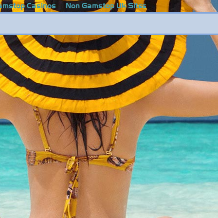
amstop Casinos
Non Gamstop Uk Sites