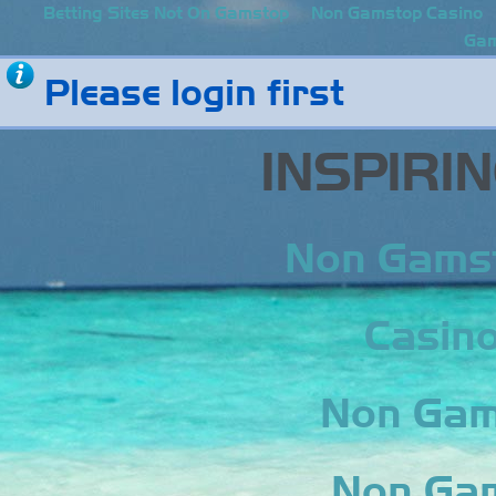
Betting Sites Not On Gamstop
Non Gamstop Casino
Gam
Please login first
INSPIRI
Non Gamst
Casin
Non Gam
Non Gam