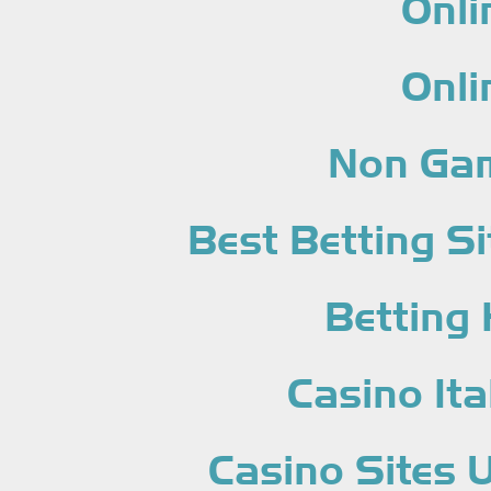
Onli
Onli
Non Gam
Best Betting S
Betting
Casino It
Casino Sites