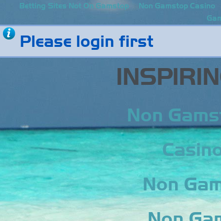
Betting Sites Not On Gamstop
Non Gamstop Casino
Gam
Please login first
INSPIRI
Non Gamst
Casin
Non Gam
Non Gam