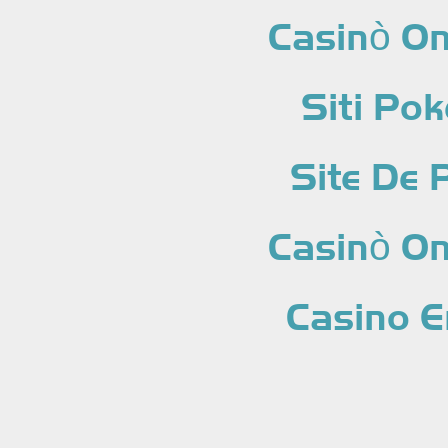
Casinò O
Siti Po
Site De 
Casinò O
Casino E