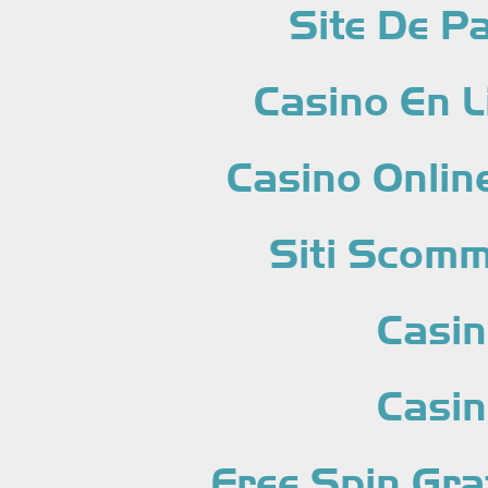
Site De Pa
Casino En L
Casino Onlin
Siti Scom
Casin
Casin
Free Spin Gra