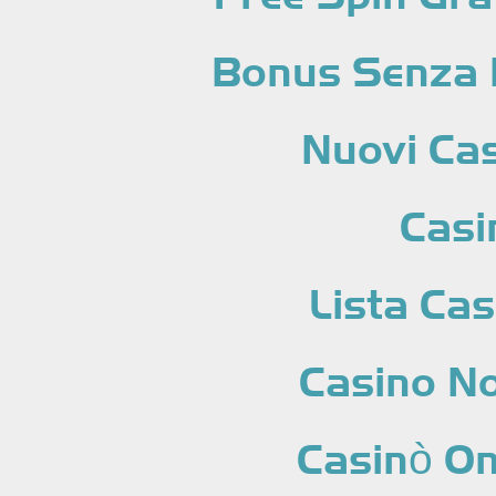
Bonus Senza 
Nuovi Ca
Casi
Lista Ca
Casino N
Casinò O