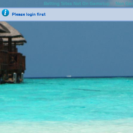
Betting Sites Not On Gamstop
Non Ga
Please login first