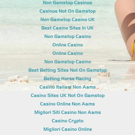
Non Gamstop Casinos
Casinos Not On Gamstop
Non Gamstop Casino UK
Best Casino Sites In UK
Non Gamstop Casino
Online Casino
Online Casino
Non Gamstop Casino
Best Betting Sites Not On Gamstop
Betting Horse Racing
Casino Italiani Non Aams
Casino Sites UK Not On Gamstop
Casino Online Non Aams
Migliori Siti Casino Non Aams
Casino Crypto
Migliori Casino Online