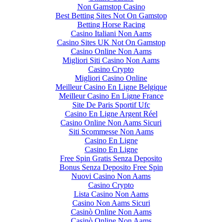
Non Gamstop Casino
Best Betting Sites Not On Gamstop
Betting Horse Racing
Casino Italiani Non Aams
Casino Sites UK Not On Gamstop
Casino Online Non Aams
Migliori Siti Casino Non Aams
Casino Crypto
Migliori Casino Online
Meilleur Casino En Ligne Belgique
Meilleur Casino En Ligne France
Site De Paris Sportif Ufc
Casino En Ligne Argent Réel
Casino Online Non Aams Sicuri
Siti Scommesse Non Aams
Casino En Ligne
Casino En Ligne
Free Spin Gratis Senza Deposito
Bonus Senza Deposito Free Spin
Nuovi Casino Non Aams
Casino Crypto
Lista Casino Non Aams
Casino Non Aams Sicuri
Casinò Online Non Aams
Casinò Online Non Aams