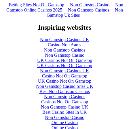
Betting Sites Not On Gamstop
Non Gamstop Casino
Non
Gamstop Online Casinos 2025
Non Gamstop Casinos
Non
Gamstop Uk Sites
Inspiring websites
Non Gamstop Casinos UK
Casino Non Aams
Non Gamstop Casinos
Non Gamstop Casino
UK Casinos Not On Gamstop
UK Casinos Not On Gamstop
Non Gamstop Casinos UK
Casino Not On Gamstop
UK Casino Not On Gamstop
Non Gamstop Casino Sites UK
Best Non Gamstop Casinos
Non Gamstop Casinos
Casinos Not On Gamstop
Non Gamstop Casino UK
Best Casino Sites In UK
Non Gamstop Casino
Online Casino
Online Casino