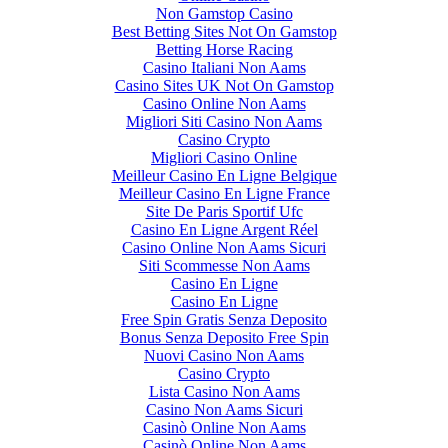
Non Gamstop Casino
Best Betting Sites Not On Gamstop
Betting Horse Racing
Casino Italiani Non Aams
Casino Sites UK Not On Gamstop
Casino Online Non Aams
Migliori Siti Casino Non Aams
Casino Crypto
Migliori Casino Online
Meilleur Casino En Ligne Belgique
Meilleur Casino En Ligne France
Site De Paris Sportif Ufc
Casino En Ligne Argent Réel
Casino Online Non Aams Sicuri
Siti Scommesse Non Aams
Casino En Ligne
Casino En Ligne
Free Spin Gratis Senza Deposito
Bonus Senza Deposito Free Spin
Nuovi Casino Non Aams
Casino Crypto
Lista Casino Non Aams
Casino Non Aams Sicuri
Casinò Online Non Aams
Casinò Online Non Aams